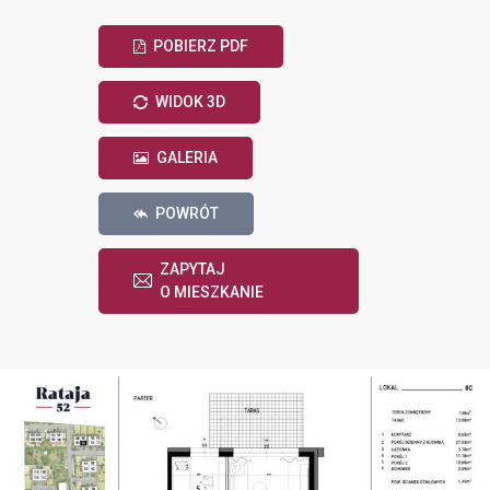
POBIERZ PDF
WIDOK 3D
GALERIA
POWRÓT
ZAPYTAJ
O MIESZKANIE